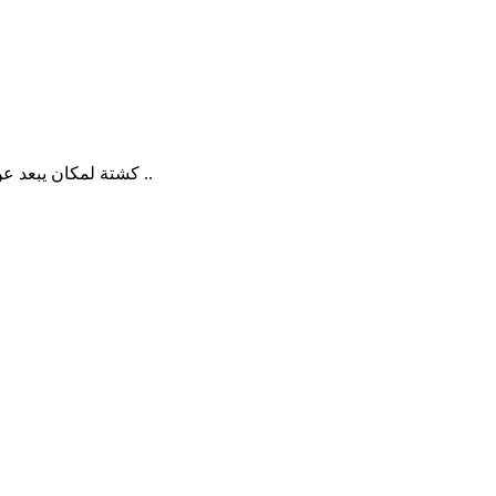
كشتة لمكان يبعد عن الرياض نصف ساعه .. حياكم قهوة ، سناكات ، عشاء ، هاييك تنورون ..