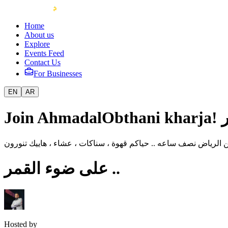
Home
About us
Explore
Events Feed
Contact Us
For Businesses
EN
AR
على ضوء القمر ..
Hosted by