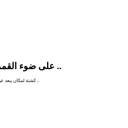
Join AhmadalObthani kharja! على ضوء القمر ..
كشتة لمكان يبعد عن الرياض نصف ساعه .. حياكم قهوة ، سناكات ، عشاء ، هاييك تنورون ..