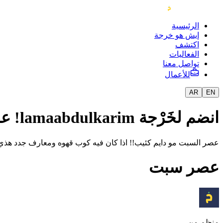
الرئيسية
إيش هو خرجة
اكتشف
الفعاليات
تواصل معنا
للأعمال
AR
EN
انضم لخَرْجة lamaabdulkarim! عصر سبت
عصر السبت مو دايم كئيب!! اذا كان فيه كوب قهوه ومعارف جدد هذي ال
عصر سبت
منظم من