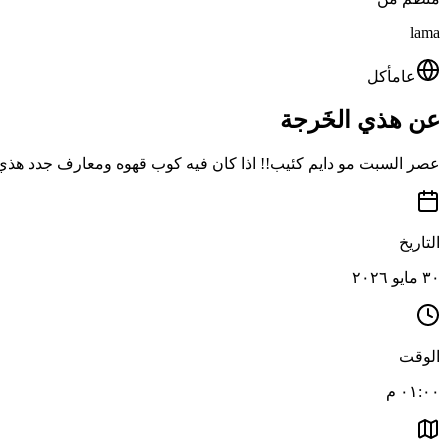
lama
عام
أكل
عن هذي الخَرجة
عصر السبت مو دايم كئيب!! اذا كان فيه كوب قهوه ومعارف جدد هذي ال
التاريخ
٣٠ مايو ٢٠٢٦
الوقت
٠١:٠٠ م