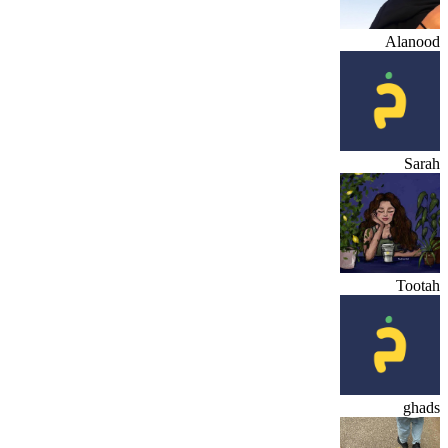
Alanood
Sarah
Tootah
ghads