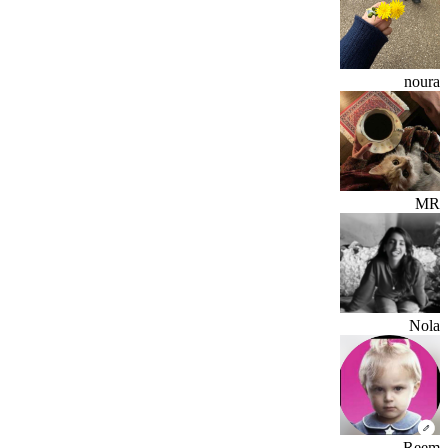
noura
MR
Nola
Reem