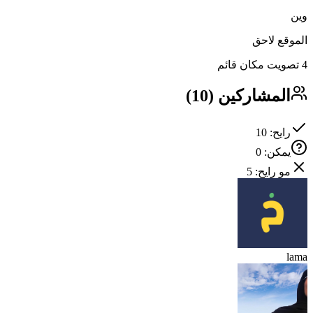
وين
الموقع لاحق
4 تصويت مكان قائم
المشاركين
(
10
)
رايح
:
10
يمكن
:
0
مو رايح
:
5
lama