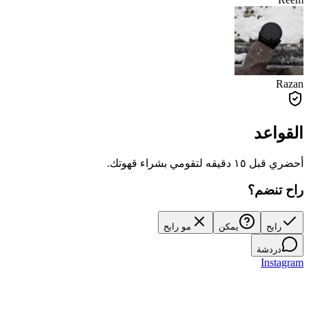
Razan
القواعد
أحضري قبل ١٥ دقيقه لتقومي بشراء قهوتك.
راح تنضم؟
رايح
يمكن
مو رايح
دردشة
Instagram